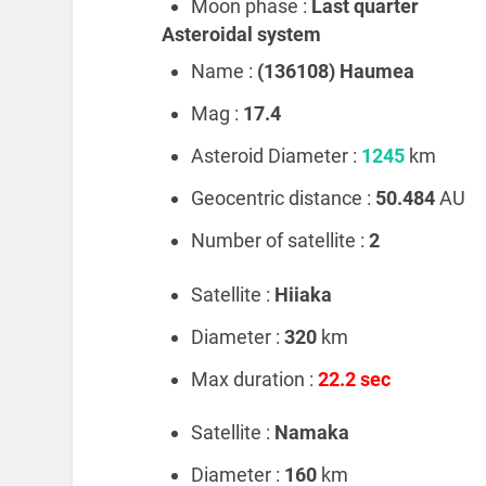
Moon phase :
Last quarter
Asteroidal system
Name :
(136108) Haumea
Mag :
17.4
Asteroid Diameter :
1245
km
Geocentric distance :
50.484
AU
Number of satellite :
2
Satellite :
Hiiaka
Diameter :
320
km
Max duration :
22.2 sec
Satellite :
Namaka
Diameter :
160
km