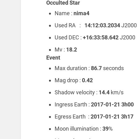
Occulted Star
Name :
nima4
Used RA :
14:12:03.2034
J2000
Used DEC :
+16:33:58.642
J2000
Mv :
18.2
Event
Max duration :
86.7
seconds
Mag drop :
0.42
Shadow velocity :
14.4
km/s
Ingress Earth :
2017-01-21 3h00
Egress Earth :
2017-01-21 3h17
Moon illumination :
39
%