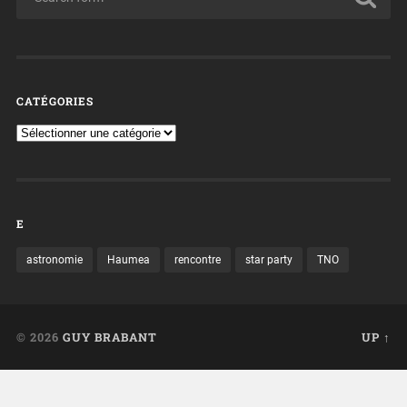
CATÉGORIES
E
astronomie
Haumea
rencontre
star party
TNO
© 2026
GUY BRABANT
UP ↑