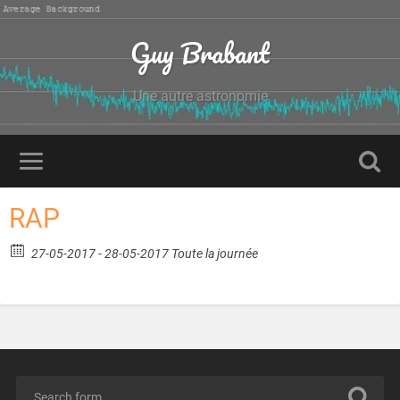
Guy Brabant
Une autre astronomie
RAP
27-05-2017 - 28-05-2017 Toute la journée