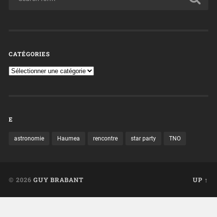
CATÉGORIES
E
astronomie
Haumea
rencontre
star party
TNO
© 2026
GUY BRABANT
UP ↑